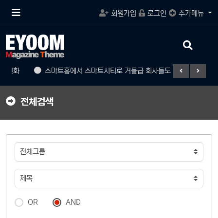
메
회원가입
로그인
추가메뉴
뉴
버
튼
검
색
버
로 진화
스마트홈에서 스마트시티로 거물급 회사들도 참여
게임
튼
전체검색
OR
AND