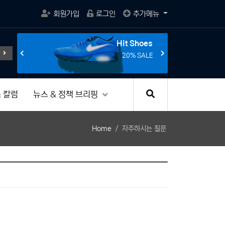
회원가입
로그인
추가메뉴
s
Hit Shoes
임의 활성화와 규제
전선의 종말을 선언한다.
조립 게이밍 컴퓨
E
20% SALE
 칼럼
뉴스 & 정책 브리핑
Home
자주하시는 질문