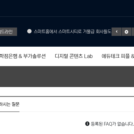
Headphone
스마트홈에서 스마트시티로 거물급 회사들도 참여
게
헤드라인
50% SAL
학점은행 & 부가솔루션
디지털 콘텐츠 Lab
에듀테크 피플 &
하시는 질문
등록된 FAQ가 없습니다.