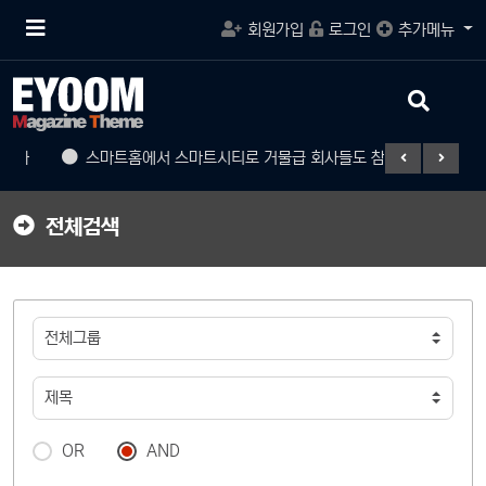
메
회원가입
로그인
추가메뉴
뉴
버
튼
검
색
버
진화
스마트홈에서 스마트시티로 거물급 회사들도 참여
게임의
튼
전체검색
OR
AND