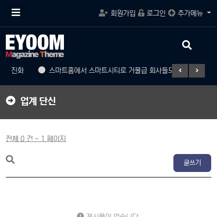
메
회원가입
로그인
추가메뉴
뉴
버
튼
검
색
버
으로 진화
스마트홈에서 스마트시티로 거물급 회사들도 참여
게
튼
업계 단신
전체 0 건 - 1 페이지
글쓰기
게시물이 없습니다.