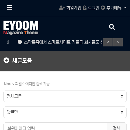
메
회원가입
로그인
추가메뉴
뉴
버
튼
검
색
버
 진화
스마트홈에서 스마트시티로 거물급 회사들도 참여
게임
튼
새글모음
Note:
회원 아이디만 검색 가능
검색