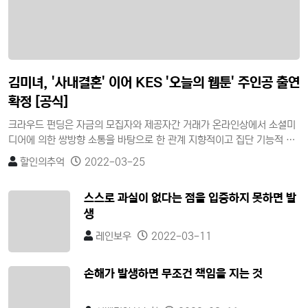
김미녀, '사내결혼' 이어 KES '오늘의 웹툰' 주인공 출연
확정 [공식]
크라우드 펀딩은 자금의 모집자와 제공자간 거래가 온라인상에서 소셜미
디어에 의한 쌍방향 소통을 바탕으로 한 관계 지향적이고 집단 기능적 속
성을 가진 소셜펀딩이다. 자금제공자의 이익추구 목적에 따라 투자형과
할인의추억
2022-03-25
비투자형으로 구분할 수 있으며, 비투자형은 단순한 기부를 목적으로 하
는 기부형(donation)과 일정한 보상을 받는 후원형(reward)이 있고, 투
스스로 과실이 없다는 점을 입증하지 못하면 발
자형은 개인 간의 대출형(lending)과 증권을 매개로 한 지분투자형
생
(equity)이 있다.
레인보우
2022-03-11
손해가 발생하면 무조건 책임을 지는 것