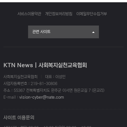
서비스이용약관
개인정보처리방침
이메일무단수집거부
관련 사이트
KTN News | 사회복지실천교육협회
사회복지실천교육협회
|
대표 : 이성민
사업자등록번호 : 219-81-30806
주소 : 55367 전북특별자치도 완주군 이서면 원은교길 7 (은교리)
E-mail :
vision-cyber@nate.com
사이트 이용문의