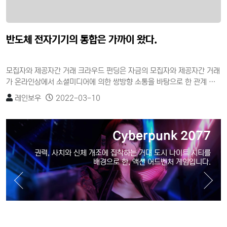
반도체 전자기기의 통합은 가까이 왔다.
2
모집자와 제공자간 거래 크라우드 펀딩은 자금의 모집자와 제공자간 거래
가 온라인상에서 소셜미디어에 의한 쌍방향 소통을 바탕으로 한 관계 지
향적이고 집단 기능적 속성을 가진 소셜펀딩이다. 자금제공자의 이익추구
레인보우
2022-03-10
목적에 따라 투자형과 비투자형으로 구분할 수 있으며, 비투자형은 단순
한 기부를 목적으로 하는 기부형(donation)과 일정한 보상을 받는 후원
개
형(reward)이 있고, 투자형은 개인 간의 대출형(lending)과 증권을 매개
Cyberpunk 2077
로 한 지분투자형(equity)이 있다.
권력, 사치와 신체 개조에 집착하는 거대 도시 나이트 시티를
배경으로 한, 액션 어드벤처 게임입니다.