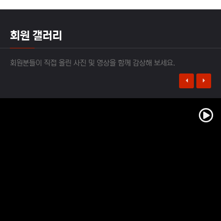
광명 전국체전 개막
백마탄환자
2022-03-11
회원 갤러리
'태권도' 무예의 아름다움을 알린다.
회원분들이 직접 올린 사진 및 영상을 함께 감상해 보세요.
겨울비
2022-03-11