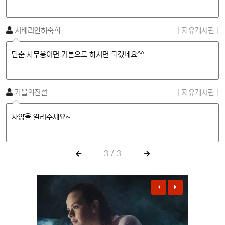
 ]
시베리안허숙희
[ 자유게시판 ]
단순 사무용이면 기본으로 하시면 되겠네요^^
 ]
가을의전설
[ 자유게시판 ]
사양을 알려주세요~
3
/
3