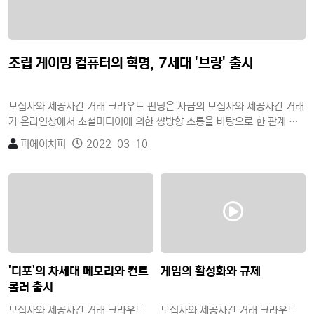
조립 게이밍 컴퓨터의 혁명, 7세대 '브랑' 출시
모집자와 제공자간 거래 크라우드 펀딩은 자금의 모집자와 제공자간 거래
가 온라인상에서 소셜미디어에 의한 쌍방향 소통을 바탕으로 한 관계 지
향적이고 집단 기능적 속성을 가진 소셜펀딩이다. 자금제공자의 이익추구
피에이치피
2022-03-10
목적에 따라 투자형과 비투자형으로 구분할 수 있으며, 비투자형은 단순
한 기부를 목적으로 하는 기부형(donation)과 일정한 보상을 받는 후원
형(reward)이 있고, 투자형은 개인 간의 대출형(lending)과 증권을 매개
로 한 지분투자형(equity)이 있다.
'디포'의 차세대 메모리와 컨트
게임의 활성화와 규제
롤러 출시
모집자와 제공자간 거래 크라우드
모집자와 제공자간 거래 크라우드