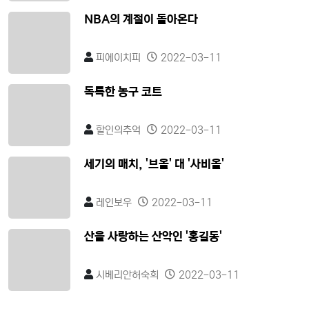
NBA의 계절이 돌아온다
피에이치피
2022-03-11
독특한 농구 코트
할인의추억
2022-03-11
세기의 매치, '브올' 대 '사비올'
레인보우
2022-03-11
산을 사랑하는 산악인 '홍길동'
시베리안허숙희
2022-03-11