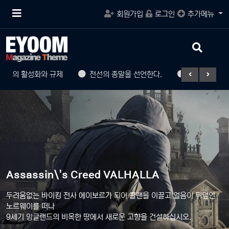
메
회원가입
로그인
추가메뉴
뉴
버
튼
검
색
버
성화와 규제
전선의 종말을 선언한다.
조립 게이밍 컴퓨터의 혁명
튼
BATTLEFIELD 2042
Assassin\'s Creed VALHALLA
눈앞에서 변화하는 전장. 원하는 대로 활용 가능한 최첨단 무기. 전면전의
두려움없는 바이킹 전사 에이보르가 되어 클랜을 이끌고 얼음이 뒤덮인
대대적인 귀환.
노르웨이를 떠나
대규모 128인 플레이어 전투*에 적응하고 극복하세요.
9세기 잉글랜드의 비옥한 땅에서 새로운 고향을 건설하십시오.