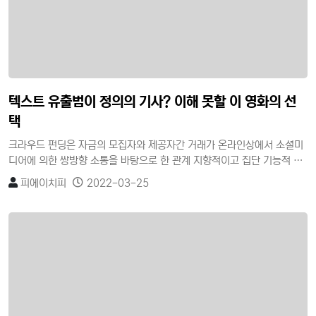
텍스트 유출범이 정의의 기사? 이해 못할 이 영화의 선
택
크라우드 펀딩은 자금의 모집자와 제공자간 거래가 온라인상에서 소셜미
디어에 의한 쌍방향 소통을 바탕으로 한 관계 지향적이고 집단 기능적 속
성을 가진 소셜펀딩이다. 자금제공자의 이익추구 목적에 따라 투자형과
피에이치피
2022-03-25
비투자형으로 구분할 수 있으며, 비투자형은 단순한 기부를 목적으로 하
는 기부형(donation)과 일정한 보상을 받는 후원형(reward)이 있고, 투
자형은 개인 간의 대출형(lending)과 증권을 매개로 한 지분투자형
(equity)이 있다.