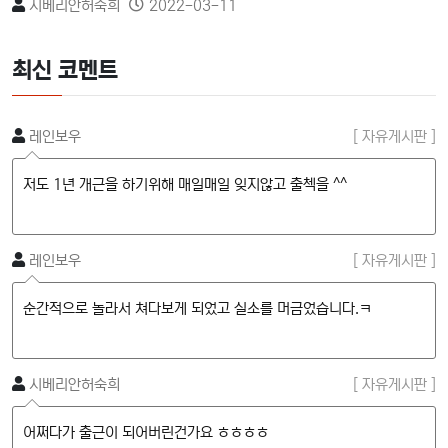
시베리안허숙희
2022-03-11
비투자형으로 구분할 수 있으며, 비투자형은 단순한 기부를 목적으로 하
는 기부형(donation)과 일정한 보상을 받는 후원형(reward)이 있고, 투
자형은 개인 간의 대출형(lending)과 증권을 매개로 한 지분투자형
최신 코멘트
(equity)이 있다.
 ]
레인보우
[ 자유게시판 ]
저도 1년 개근을 하기위해 매일매일 잊지않고 출첵을 ^^
 ]
레인보우
[ 자유게시판 ]
순간적으로 놀라서 쳐다보게 되었고 실소를 머금었습니다.ㅋ
 ]
시베리안허숙희
[ 자유게시판 ]
어쩌다가 출근이 되어버린건가요 ㅎㅎㅎㅎ